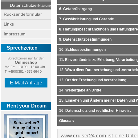
Datenschutzerklärung
6. Gefahrübergang
Rücksendeformular
7. Gewährleistung und Garantie
Links
8. Haftungsbeschränkungen und Haftungsfre
Impressum
9. Datenschutzbestimmungen
Sprechzeiten
10. Schlussbestimmungen
Sprechzeiten nur für den
11. Einverständnis zu Erhebung, Verarbeitu
Onlineshop
Mo-Fr:
10.00 - 12.00 Uhr
12. Wozu dient Datenerhebung und -verarbei
T: +49(0)381 - 375 664 0
13. Ort der Erhebung und Verarbeitung:
E-Mail Anfrage
14. Weitergabe an Dritte:
15. Einsehen und Ändern meiner Daten und 
Rent your Dream
16. Datenschutz und rechtlicher Hinweis:
Glossar:
www.cruiser24.com ist eine Unt