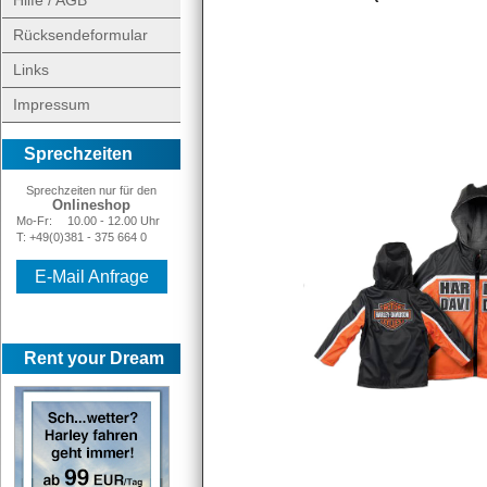
Hilfe / AGB
Rücksendeformular
Links
Impressum
Sprechzeiten
Sprechzeiten nur für den
Onlineshop
Mo-Fr:
10.00 - 12.00 Uhr
T: +49(0)381 - 375 664 0
E-Mail Anfrage
Rent your Dream