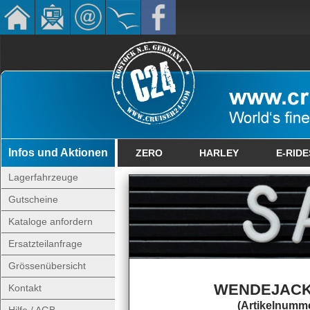
Infos und Aktionen
ZERO
HARLEY
E-RIDE
Lagerfahrzeuge
Gutscheine
Kataloge anfordern
Ersatzteilanfrage
Grössenübersicht
WENDEJACK
Kontakt
(Artikelnumme